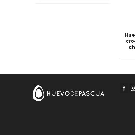
Hue
cro
ch