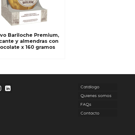
vo Bariloche Premium,
cante y almendras con
ocolate x 160 gramos
READ MORE
Catálogo
Quienes somos
FAQs
Contacto