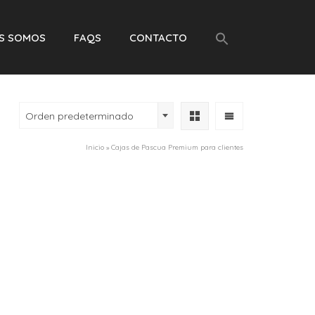
ES SOMOS
FAQS
CONTACTO
Orden predeterminado
Inicio
»
Cajas de Pascua Premium para clientes