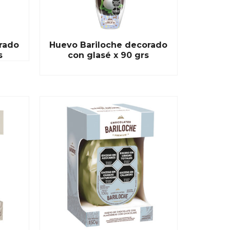
rado
Huevo Bariloche decorado
s
con glasé x 90 grs
READ MORE