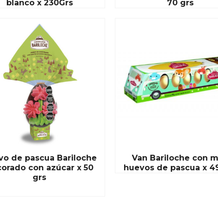
blanco x 230Grs
70 grs
vo de pascua Bariloche
Van Bariloche con m
orado con azúcar x 50
huevos de pascua x 4
grs
READ MORE