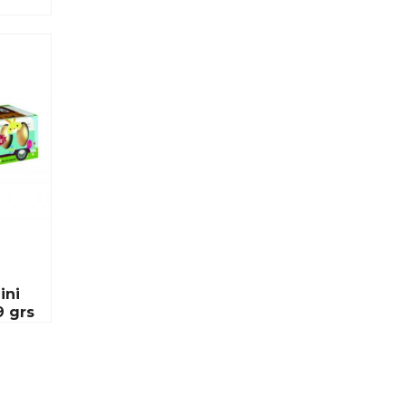
ini
9 grs