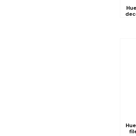
Hue
dec
Hue
fi