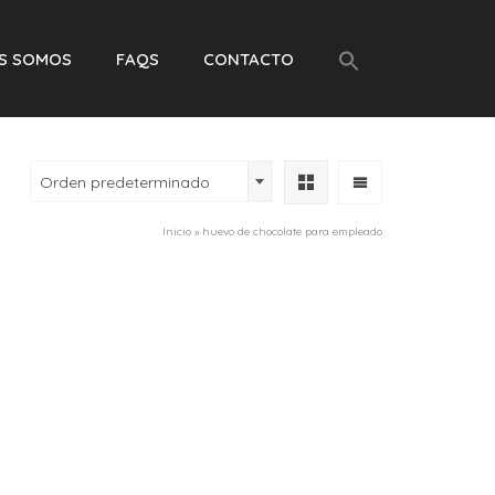
ES SOMOS
FAQS
CONTACTO
Orden predeterminado
Inicio
»
huevo de chocolate para empleado