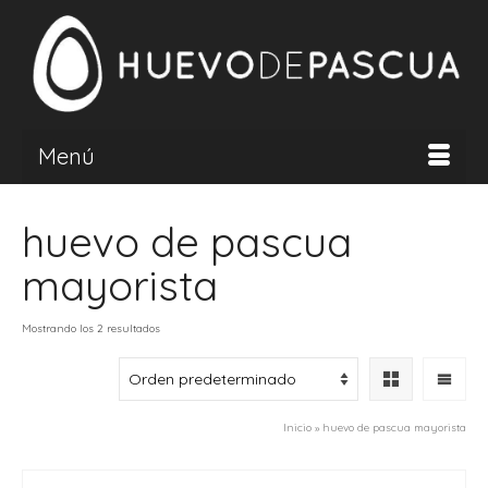
Menú
huevo de pascua
mayorista
Mostrando los 2 resultados
Inicio
»
huevo de pascua mayorista