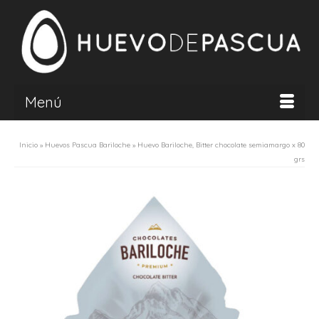
Menú
Inicio
»
Huevos Pascua Bariloche
»
Huevo Bariloche, Bitter chocolate semiamargo x 80
grs