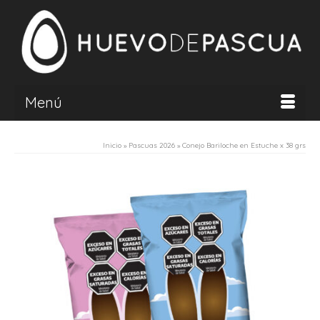
Menú
Inicio
»
Pascuas 2026
»
Conejo Bariloche en Estuche x 38 grs